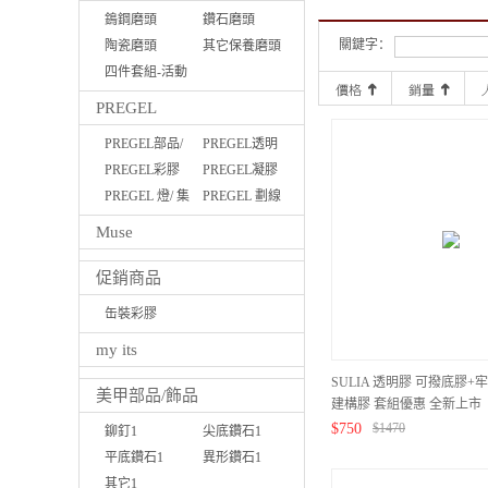
鵭鋼磨頭
鑽石磨頭
關鍵字：
陶瓷磨頭
其它保養磨頭
四件套組-活動
優惠
PREGEL
PREGEL部品/
PREGEL透明
磨棒/液體
PREGEL彩膠
功能膠
PREGEL凝膠
PREGEL 燈/ 集
筆
PREGEL 劃線
塵機
膠
Muse
促銷商品
缶裝彩膠
Pregel/MUSE
my its
SULIA 透明膠 可撥底膠+
美甲部品/飾品
建構膠 套組優惠 全新上市
$
750
$
1470
鉚釘1
尖底鑽石1
平底鑽石1
異形鑽石1
其它1