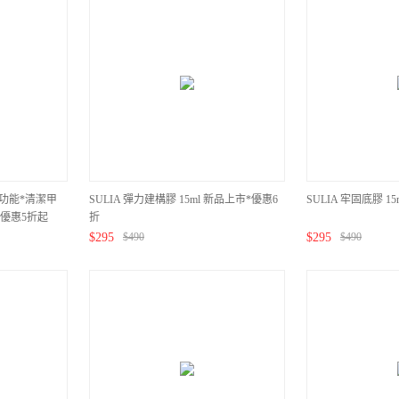
多功能*清潔甲
SULIA 彈力建構膠 15ml 新品上市*優惠6
SULIA 牢固底膠 1
優惠5折起
折
$
295
$
490
$
295
$
490