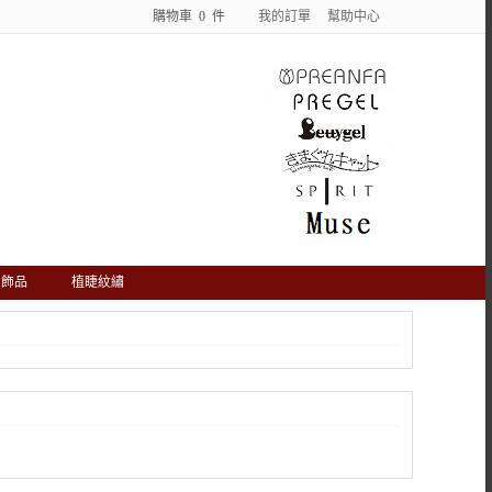
購物車
0
件
我的訂單
幫助中心
飾品
植睫紋繡