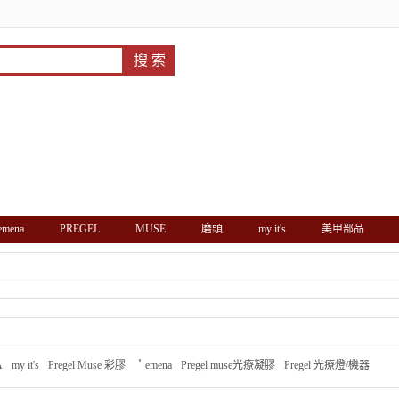
'emena
PREGEL
MUSE
磨頭
my it's
美甲部品
A
my it's
Pregel Muse 彩膠
＇emena
Pregel muse光療凝膠
Pregel 光療燈/機器