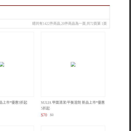
總共有1422件商品,20件商品為一頁,共72頁第 1頁
新品上市*優惠5折起
SULIA 甲面清潔/平衡溶劑 新品上市*優惠
5折起
$
70
$
0