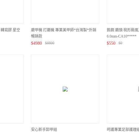
K 轉寫膠 星空
磨甲機 打磨機 專業美甲師*台灣製*外銷
鎢鋼 磨頭 桃形颱風
暢銷款
6.0mm-CA10*****
$
4980
$
8800
$
550
$
0
安心新手卸甲組
呵護專業足部護理