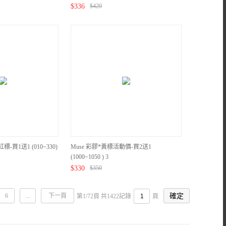
$
336
$
420
標-買1送1 (010~330)
Muse 彩膠*黃標活動價-買2送1
(1000~1050 ) 3
$
330
$
350
6
...
下一頁
第1/72頁 共1422記錄
頁