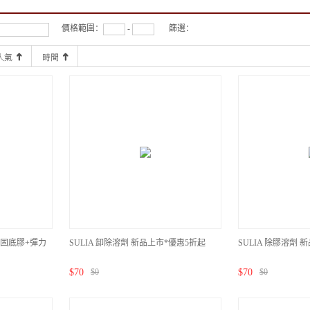
價格範圍：
-
篩選：
牢固底膠+彈力
SULIA 卸除溶劑 新品上市*優惠5折起
SULIA 除膠溶劑 
$
70
$
0
$
70
$
0