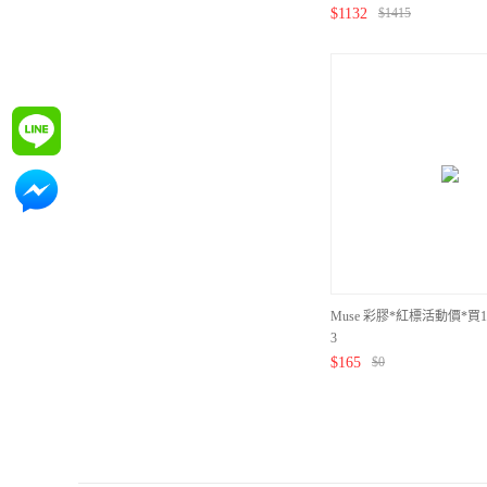
$
1132
$
1415
詢問
詢問
Muse 彩膠*紅標活動價*買1送1
3
$
165
$
0