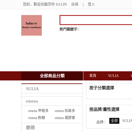
您好，歡迎光臨莎伶 SA LIN
註冊
|
登入
熱門關鍵字：
全部商品分類
首頁
SULIA
按子分類選擇
SULIA
emena
按品牌/屬性選擇
emena 甲瓶多
emena 缶裝多
功能彩膠
emena 粉類
功能彩膠
emena 凝膠筆
全部
SULI
品牌：
磨頭