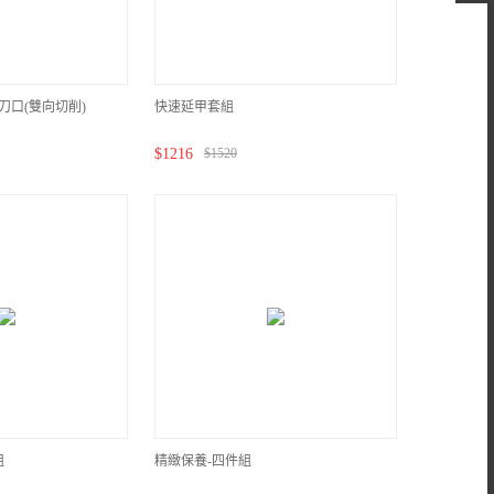
刀口(雙向切削)
快速延甲套組
$
1216
$
1520
組
精緻保養-四件組