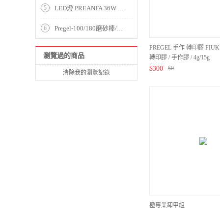
5
LED燈 PREANFA 36W 方形 LED光療燈 LXIAPF*****
6
Pregel-100/180磨砂棒/灰色
PREGEL 手作 轉印膠 FIU
瀏覽過的商品
轉印膠 / 手作膠 / 4g/15g
$
300
$
0
清除我的瀏覽記錄
極專業卸甲組