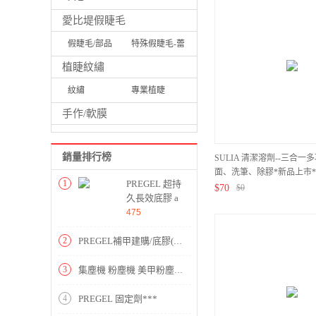
愛比堤假睫毛
假睫毛/部品
特殊假睫毛-蕾
絲/牴雕/UV
植睫紋繡
紋繡
專業植睫
手作/軟膜
銷量排行榜
SULIA 清潔溶劑--三合一
面、洗筆、除膠*新品上市*
1
PREGEL 超持
$
70
$
0
久長效底膠 a
(15g)*****
475
2
PREGEL補甲建購/底膠(一層殘) STYLING BASE 15g*****
3
集塵機 粉塵機 美甲粉塵機 桌上型粉塵機 PREGEL 第三代專業*18WR****活動價
4
PREGEL 固定劑***