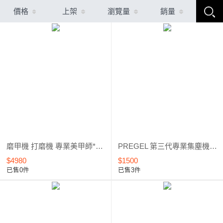
價格
上架
瀏覽量
銷量
磨甲機 打磨機 專業美甲師*台灣製*外銷暢銷款
PREGEL 第三代專業集塵機*18WR***二手維修品*活動價
$4980
$1500
已售0件
已售3件