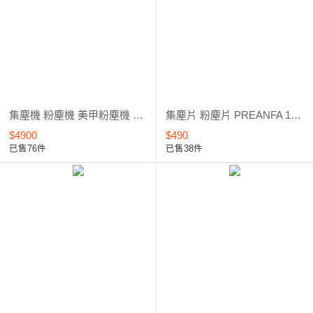
集塵機 粉塵機 美甲粉塵機 桌上型粉塵機 PREGEL 第三代專業*18WR****活動價
集塵片 粉塵片 PREANFA 18W 集塵機 LXIACYCL-集塵片**
$4900
$490
已售76件
已售38件