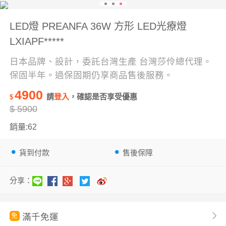
LED燈 PREANFA 36W 方形 LED光療燈
LXIAPF*****
日本品牌、設計，委託台灣生產 台灣莎伶總代理。
保固半年。過保固期仍享商品售後服務。
4900
請
登入
，確認是否享受優惠
$
$
5900
銷量:62
貨到付款
售後保障
分享：
滿千免運
免