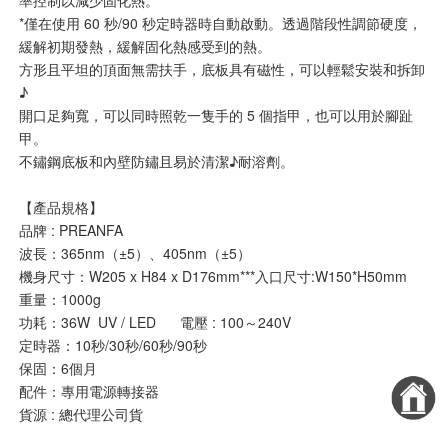
*僅在使用 60 秒/90 秒定時器時自動啟動。透過階段性調節硬度，
緩解初期發熱，緩解固化熱感受到的熱。
方形且平坦的頂面無需扶手，底板具有磁性，可以輕鬆安裝和拆卸
♪
開口足夠寬，可以同時照乾一隻手的 5 個指甲，也可以用於腳趾
甲。
不鏽鋼底板和內壁防鏽且易於清潔♪耐溶劑。
【產品規格】
品牌 : PREANFA
波長：365nm（±5）、405nm（±5）
機身尺寸：W205 x H84 x D176mm***入口尺寸:W150*H50mm
重量：1000g
功耗：36W  UV / LED      電壓 : 100～240V
定時器：10秒/30秒/60秒/90秒
保固：6個月
配件：專用電源轉接器
貨源 : 總代理公司貨