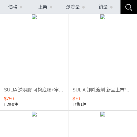
價格
上架
瀏覽量
銷量
SULIA 透明膠 可撥底膠+牢固底膠+彈力建構膠 套組優惠 全新上市
SULIA 卸除溶劑 新品上市*優惠5折起
$750
$70
已售0件
已售1件