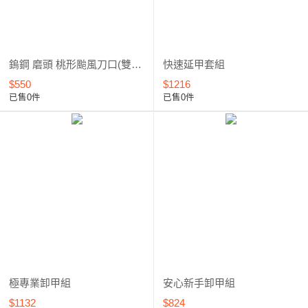
鎢鋼 磨頭 桃形颱風刀口(雙向切削) 6.0mm-CA10*****
快速延甲套組
$550
$1216
已售0件
已售0件
極專業卸甲組
安心新手卸甲組
$1132
$824