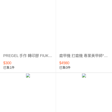
PREGEL 手作 轉印膠 FIUK 轉寫膠 星空轉印膠 / 手作膠 / 4g/15g
磨甲機 打磨機 專業美甲師*台灣製*外銷暢銷款
$300
$4980
已售1件
已售0件