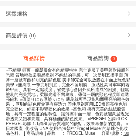
選擇規格
商品評價
(0)
商品詳情
商品諮詢
0
※不縮膠 顛覆一般凝膠會有的縮膠特性 完全克服了美甲師對縮膠的
恐懼 質地輕盈柔順易塗刷 不糾結的手感，可一次塗刷五指甲面 薄
薄一層就有飽和明亮的顯色度 美甲師完全可以放膽在甲面上玩色彩
美學 ※無刷痕 一筆完刷到底，完全不留刷痕、服貼性高可牢牢附著
於甲面、具有一定黏稠度，省去擔心會因外流所造成的困擾、輕鬆
塗刷的完美質地，柔順光滑不留刷痕，薄薄一層的顯色程度即達透
亮飽和 ※薄塗りにも厚塗りにも 薄刷就可呈現飽和而明亮的顯色效
果 ，厚刷的顯色度會更有穿透力 即使厚刷運用LED燈照亮後也能
完全硬化，絲毫不影響硬化的效果 ※高飽和 擁有完美的絲絨般質
地，具有一定程度的黏稠性，讓薄擦甲面一層，色彩就能夠呈現光
滑透亮又飽和亮麗，具有極佳的顯色效果。 ※PREGELと調和 OK
PREGEL彩膠 1:1調和 綜合質地間的優點，效果再創新的驚喜。 ※
日本國產 化妝品 JNA 使用合法顏料“Pregel Muse”的珍珠色化妝
品色料。 [ 商品規格 ] 品牌 : PREGEL Muse 容量/規格 : 3g