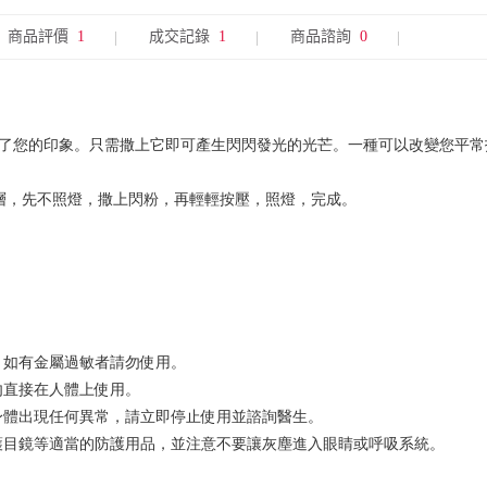
商品評價
1
成交記錄
1
商品諮詢
0
了您的印象。只需撒上它即可產生閃閃發光的光芒。一種可以改變您平常
上層，先不照燈，撒上閃粉，再輕輕按壓，照燈，完成。
，如有金屬過敏者請勿使用。
勿直接在人體上使用。
身體出現任何異常，請立即停止使用並諮詢醫生。
護目鏡等適當的防護用品，並注意不要讓灰塵進入眼睛或呼吸系統。
。