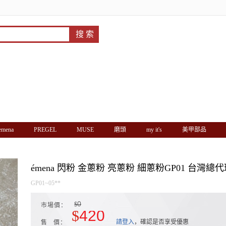
'emena
PREGEL
MUSE
磨頭
my it's
美甲部品
émena 閃粉 金蔥粉 亮蔥粉 細蔥粉GP01 台灣總代理 
GP01~05**
0
$
市場價：
$
420
請登入
，確認是否享受優惠
售 價：