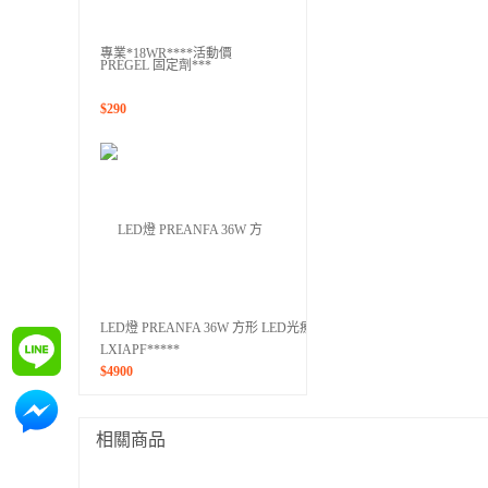
PREGEL 固定劑***
$
290
LED燈 PREANFA 36W 方形 LED光療燈
詢問
LXIAPF*****
$
4900
詢問
相關商品