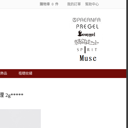
購物車
0
件
我的訂單
幫助中心
飾品
植睫紋繡
2g*****