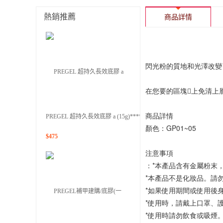
熱銷推薦
商品詳情
閃光粉的質地和光澤改變
在您要的區塊𡍼上免清
商品詳情
PREGEL 超持久長效底膠 a (15g)*****
顏色：GP01~05
$
475
注意事項
：*本產品含有金屬粉末
*本產品不是化妝品。請
*如果使用期間或使用後
*使用時，請戴上口罩、
*使用時請勿飲食或吸煙