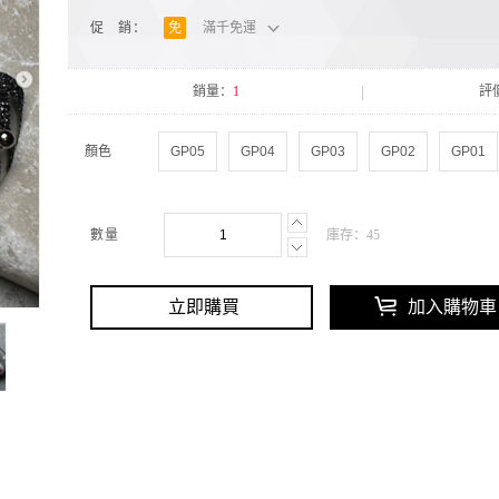
促 銷：
免
滿千免運
銷量：
1
評
顏色
數量
庫存：
45
立即購買
加入購物車