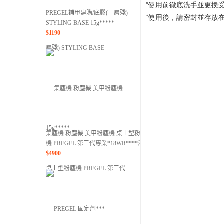
*使用前徹底洗手並更換
PREGEL補甲建購/底膠(一層殘)
*使用後，請密封並存放
STYLING BASE 15g*****
$
1190
集塵機 粉塵機 美甲粉塵機 桌上型粉塵
機 PREGEL 第三代專業*18WR****活動
價
$
4900