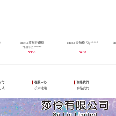
粉
émena 貓眼碎鑽粉
émena 砂糖粉 *2g*****
é
*MFP01*****
$
350
$
200
支付
客服中心
聯絡我們
方式
投訴建議
聯絡我們